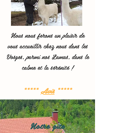
Nous nous ferons un plaisir de
vous accueillir chez nous dans les
Vosges, parmi nos Lamas, dans le
calme et la
sérénité
!
*****
Avis
****
*
Notre gîte