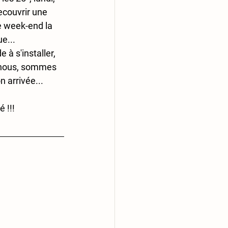
ecouvrir une 
ce week-end la 
e...
 à s'installer, 
t nous, sommes 
n arrivée...
é !!!