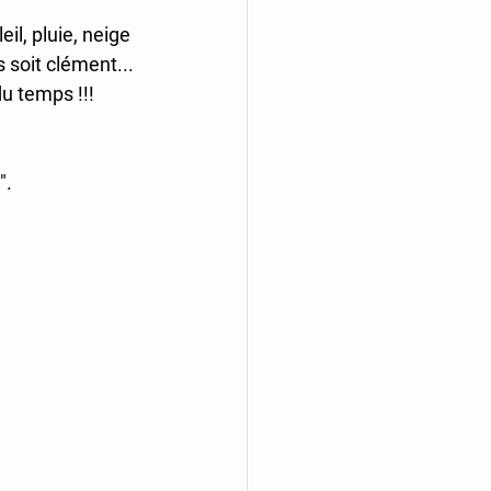
il, pluie, neige 
 soit clément... 
du temps !!!
".