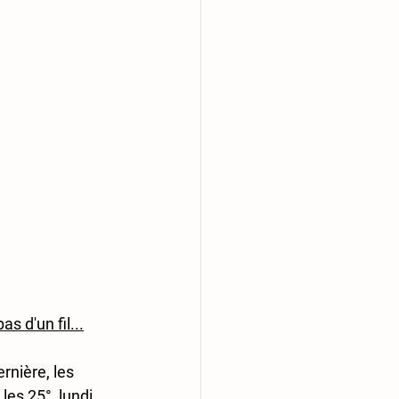
as d'un fil...
rnière, les 
es 25°, lundi, 