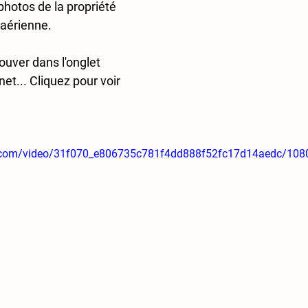
photos de la propriété 
 aérienne.
ouver dans l'onglet 
net... Cliquez pour voir 
tic.com/video/31f070_e806735c781f4dd888f52fc17d14aedc/108