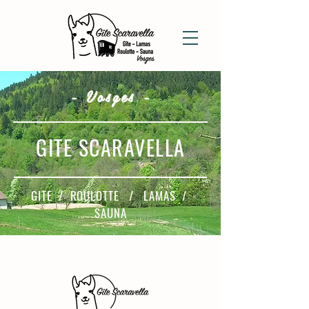
- Vosges -
GITE SCARAVELLA
GITE / ROULOTTE / LAMAS /
SAUNA