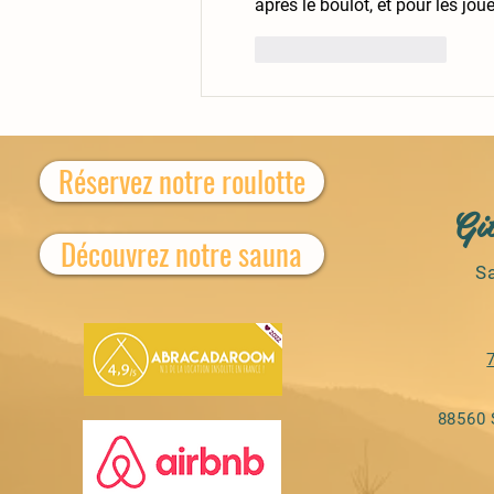
après le boulot, et pour les jou
J'aime
Répondre
Réservez notre roulotte
Gi
Découvrez notre sauna
S
88560 