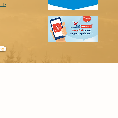
 de
tter