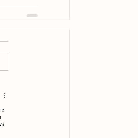
me 
s 
ai 