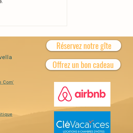
e.
Réservez notre gîte
vella
Offrez un bon cadeau
e Com'
itique