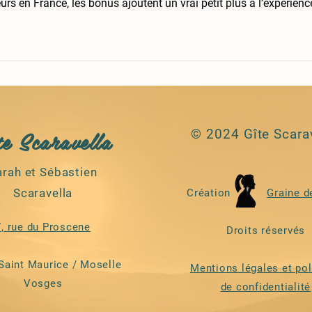
eurs en France, les bonus ajoutent un vrai petit plus à l’expérienc
te Scaravella
© 2024 Gîte Scara
arah et Sébastien
Scaravella
Création
Graine d
7, rue du Proscene
Droits réservés
Saint Maurice / Moselle
Mentions légales et pol
Vosges
de confidentialité