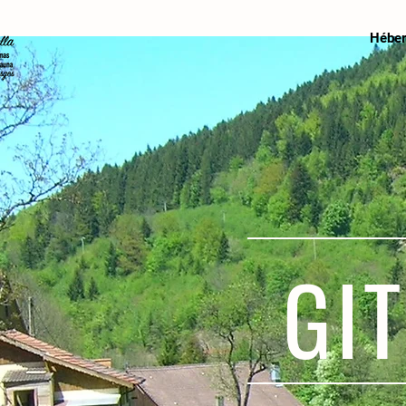
Hébe
GI