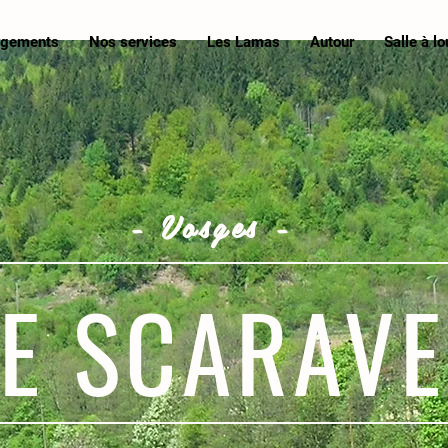
rgements
Nos services
Les Lamas
Autour
Salle à lo
- Vosges -
TE SCARAVE