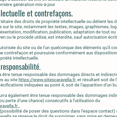
rnière génération mis-à-jour
llectuelle et contrefaçons.
iétaire des droits de propriété intellectuelle ou détient les 
 sur le site, notamment les textes, images, graphismes, logo,
ésentation, modification, publication, adaptation de tout ou
en ou le procédé utilisé, est interdite, sauf autorisation écri
utorisée du site ou de l’un quelconque des éléments qu’il co
e contrefaçon et poursuivie conformément aux dispositions 
riété Intellectuelle.
 responsabilité.
ra être tenue responsable des dommages directs et indirect
cès au site
https://www.gitescaravella.fr,
et résultant soit de l
cifications indiquées au point 4, soit de l’apparition d’un b
ourra également être tenue responsable des dommages indir
u perte d’une chance) consécutifs à l’utilisation du
ravella.fr
.
(possibilité de poser des questions dans l’espace contact) 
aravella se réserve le droit de supprimer, sans mise en demeu