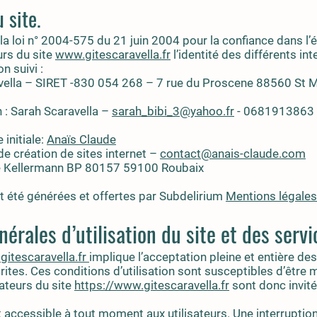
 site.
e la loi n° 2004-575 du 21 juin 2004 pour la confiance dans l
urs du site
www.gitescaravella.fr
l’identité des différents in
n suivi :
ravella – SIRET -830 054 268 – 7 rue du Proscene 88560 St 
 : Sarah Scaravella –
sarah_bibi_3@yahoo.fr
- 0681913863
 initiale:
Anaïs Claude
e création de sites internet –
contact@anais-claude.com
e Kellermann BP 80157 59100 Roubaix
t été générées et offertes par Subdelirium
Mentions légales
nérales d’utilisation du site et des serv
itescaravella.fr
implique l’acceptation pleine et entière de
écrites. Ces conditions d’utilisation sont susceptibles d’êtr
sateurs du site
https://www.gitescaravella.fr
sont donc invité
accessible à tout moment aux utilisateurs. Une interruptio