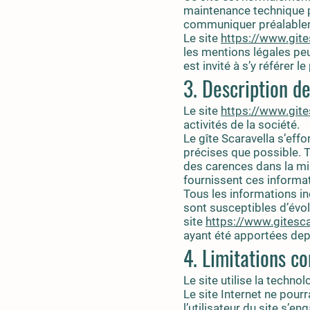
maintenance technique pe
communiquer préalablemen
Le site
https://www.gites
les mentions légales peu
est invité à s’y référer 
3. Description de
Le site
https://www.gites
activités de la société.
Le gîte Scaravella s’effo
précises que possible. T
des carences dans la mise
fournissent ces informa
Tous les informations in
sont susceptibles d’évolu
site
https://www.gitesca
ayant été apportées depu
4. Limitations c
Le site utilise la techno
Le site Internet ne pourr
l’utilisateur du site s’e