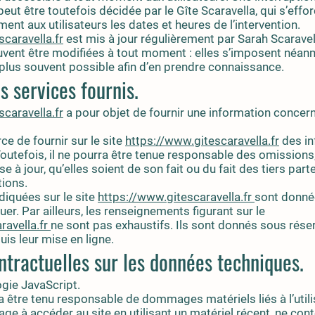
ut être toutefois décidée par le Gîte Scaravella, qui s’effor
t aux utilisateurs les dates et heures de l’intervention.
caravella.fr
est mis à jour régulièrement par Sarah Scarave
vent être modifiées à tout moment : elles s’imposent néanmoi
le plus souvent possible afin d’en prendre connaissance.
s services fournis.
caravella.fr
a pour objet de fournir une information concer
rce de fournir sur le site
https://www.gitescaravella.fr
des in
outefois, il ne pourra être tenue responsable des omissions
 à jour, qu’elles soient de son fait ou du fait des tiers parte
tions.
diquées sur le site
https://www.gitescaravella.fr
sont données
er. Par ailleurs, les renseignements figurant sur le
ravella.fr
ne sont pas exhaustifs. Ils sont donnés sous rése
is leur mise en ligne.
ontractuelles sur les données techniques.
logie JavaScript.
a être tenu responsable de dommages matériels liés à l’utilis
ngage à accéder au site en utilisant un matériel récent, ne con