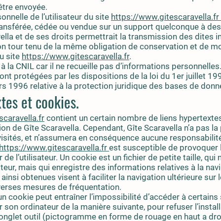
 être envoyée.
nnelle de l’utilisateur du site
https://www.gitescaravella.fr
 transférée, cédée ou vendue sur un support quelconque à des 
ella et de ses droits permettrait la transmission des dites i
son tour tenu de la même obligation de conservation et de m
du site
https://www.gitescaravella.fr
.
 à la CNIL car il ne recueille pas d’informations personnelles
t protégées par les dispositions de la loi du 1er juillet 19
s 1996 relative à la protection juridique des bases de donn
tes et cookies.
caravella.fr
contient un certain nombre de liens hypertextes
ion de Gîte Scaravella. Cependant, Gîte Scaravella n’a pas la p
visités, et n’assumera en conséquence aucune responsabilité 
https://www.gitescaravella.fr
est susceptible de provoquer l
 de l’utilisateur. Un cookie est un fichier de petite taille, qu
isateur, mais qui enregistre des informations relatives à la na
ainsi obtenues visent à faciliter la navigation ultérieure sur 
verses mesures de fréquentation.
’un cookie peut entraîner l’impossibilité d’accéder à certains s
 son ordinateur de la manière suivante, pour refuser l’instal
 onglet outil (pictogramme en forme de rouage en haut a droi