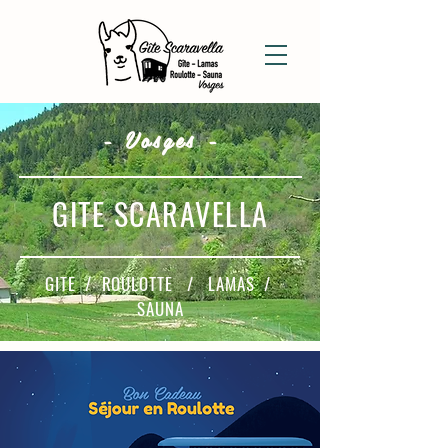
- Vosges -
GITE SCARAVELLA
GITE / ROULOTTE / LAMAS /
SAUNA