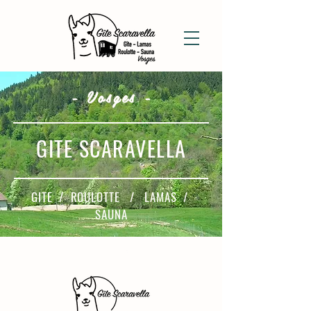
- Vosges -
GITE SCARAVELLA
GITE / ROULOTTE / LAMAS /
SAUNA