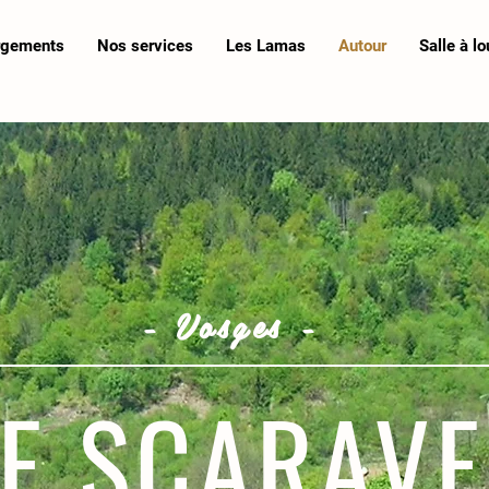
rgements
Nos services
Les Lamas
Autour
Salle à lo
- Vosges -
TE SCARAVE