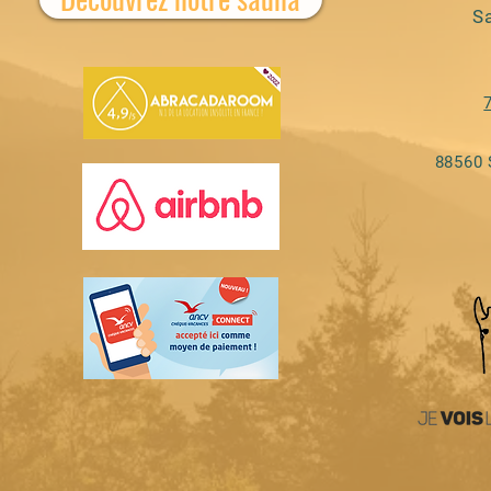
S
88560 