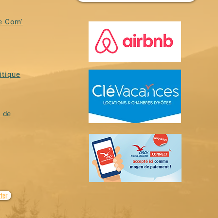
e Com'
itique
 de
tter