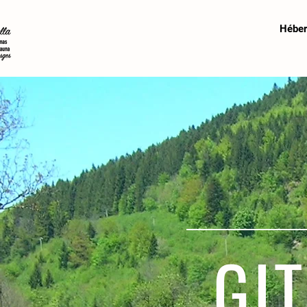
Hébe
GI