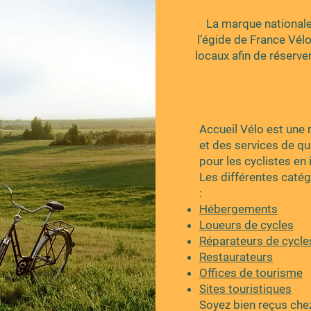
La marque national
l’égide de France Vél
locaux afin de réserver
Accueil Vélo est une 
et des services de qua
pour les cyclistes en 
Les différentes catég
:
Hébergements
Loueurs de cycles
Réparateurs de cycle
Restaurateurs
Offices de tourisme
Sites touristiques
Soyez bien reçus che